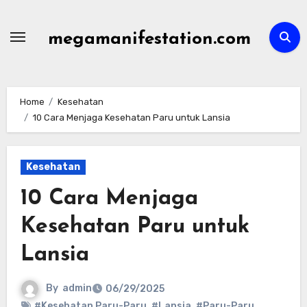
Skip
to
megamanifestation.com
content
Home
Kesehatan
10 Cara Menjaga Kesehatan Paru untuk Lansia
Kesehatan
10 Cara Menjaga
Kesehatan Paru untuk
Lansia
By
admin
06/29/2025
#Kesehatan Paru-Paru
,
#Lansia
,
#Paru-Paru