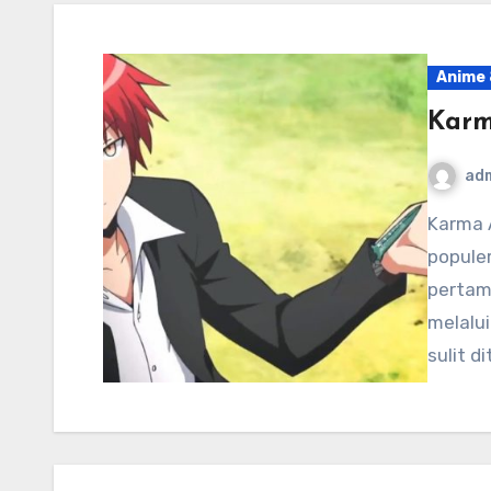
Anime 
Karm
ad
Karma Akabane menjadi salah satu karakter paling
popule
pertama
melalui
sulit d