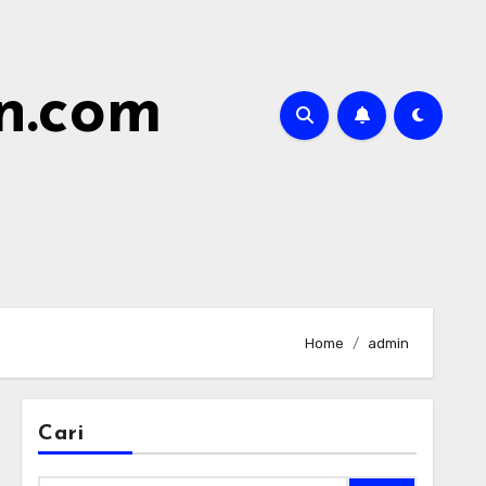
n.com
Home
admin
Cari