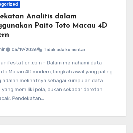
egorized
ekatan Analitis dalam
gunakan Paito Toto Macau 4D
ern
min
05/19/2026
Tidak ada komentar
Toto Macau 4D modern, langkah awal yang paling
g adalah melihatnya sebagai kumpulan data
s yang memiliki pola, bukan sekadar deretan
acak. Pendekatan…