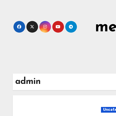
Skip
to
content
me
admin
Uncat