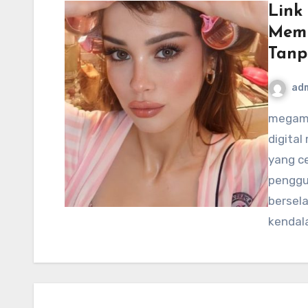
Link
Memp
Tanp
ad
megamanifestation.com – Perkembangan teknologi
digita
yang c
penggu
bersel
kendal