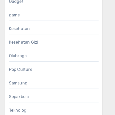
Gadget
game
Kesehatan
Kesehatan Gizi
Olahraga
Pop Culture
Samsung
Sepakbola
Teknologi