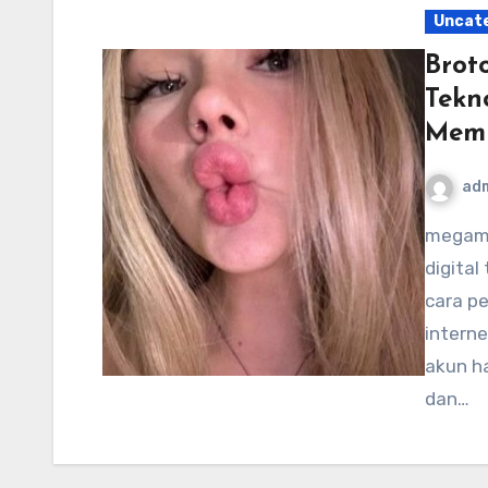
Uncat
Brot
Tekn
Memp
ad
megamanifestation.com – Perkembangan teknologi
digita
cara p
intern
akun h
dan…