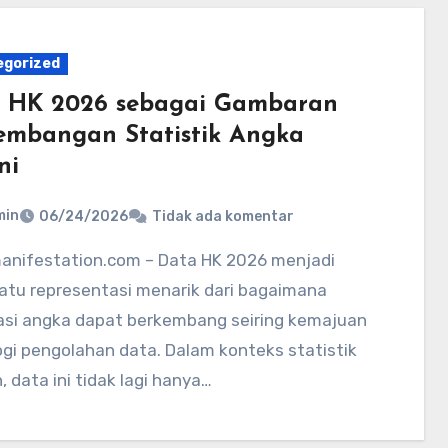
egorized
 HK 2026 sebagai Gambaran
embangan Statistik Angka
ni
min
06/24/2026
Tidak ada komentar
satu representasi menarik dari bagaimana
asi angka dapat berkembang seiring kemajuan
gi pengolahan data. Dalam konteks statistik
 data ini tidak lagi hanya…