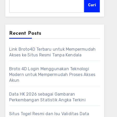
Cari
Recent Posts
Link Broto4D Terbaru untuk Mempermudah
Akses ke Situs Resmi Tanpa Kendala
Broto 4D Login Menggunakan Teknologi
Modern untuk Mempermudah Proses Akses
Akun
Data HK 2026 sebagai Gambaran
Perkembangan Statistik Angka Terkini
Situs Togel Resmi dan Isu Validitas Data