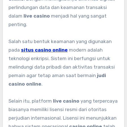
perlindungan data dan keamanan transaksi
dalam
live casino
menjadi hal yang sangat
penting.
Salah satu bentuk keamanan yang digunakan
pada
situs casino online
modern adalah
teknologi enkripsi. Sistem ini berfungsi untuk
melindungi data pribadi dan aktivitas transaksi
pemain agar tetap aman saat bermain
judi
casino online
.
Selain itu, platform
live casino
yang terpercaya
biasanya memiliki lisensi resmi dari otoritas
perjudian internasional. Lisensi ini menunjukkan
bahwa sistem operasional
casino online
telah