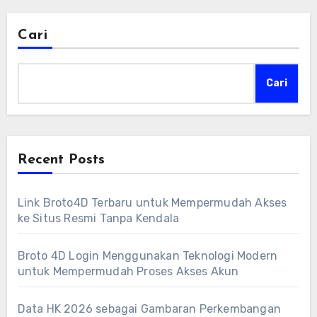
Cari
Cari
Recent Posts
Link Broto4D Terbaru untuk Mempermudah Akses
ke Situs Resmi Tanpa Kendala
Broto 4D Login Menggunakan Teknologi Modern
untuk Mempermudah Proses Akses Akun
Data HK 2026 sebagai Gambaran Perkembangan