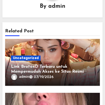
By
admin
Related Post
Uncategorized
Link Broto4D Terbaru untuk
Mempermudah Akses ke Situs Resmi
Tanpa Kendala
admin
07/19/2026