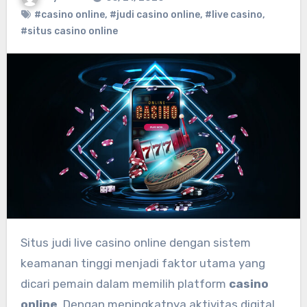
#casino online
,
#judi casino online
,
#live casino
,
#situs casino online
Situs judi live casino online dengan sistem
keamanan tinggi menjadi faktor utama yang
dicari pemain dalam memilih platform
casino
online
. Dengan meningkatnya aktivitas digital,