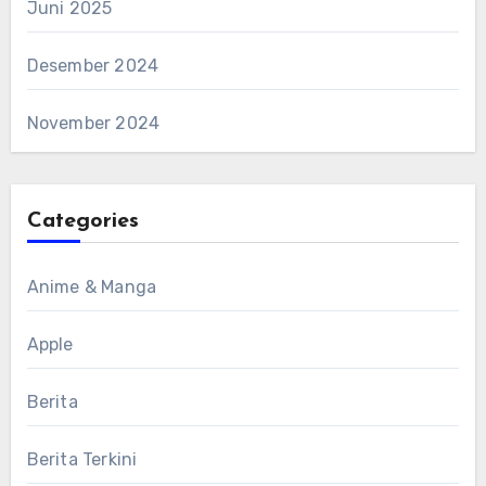
Juni 2025
Desember 2024
November 2024
Categories
Anime & Manga
Apple
Berita
Berita Terkini