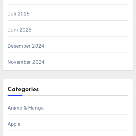
Juli 2025
Juni 2025
Desember 2024
November 2024
Categories
Anime & Manga
Apple