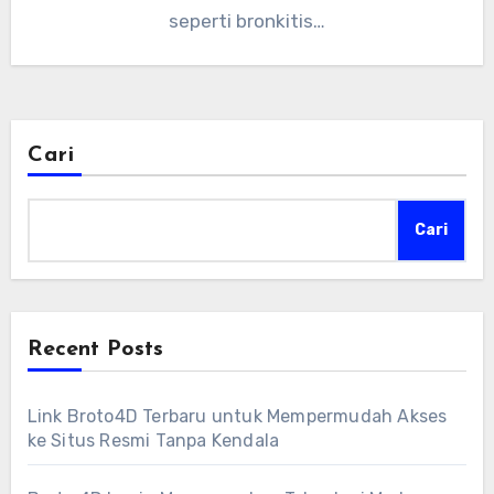
seperti bronkitis…
Cari
Cari
Recent Posts
Link Broto4D Terbaru untuk Mempermudah Akses
ke Situs Resmi Tanpa Kendala