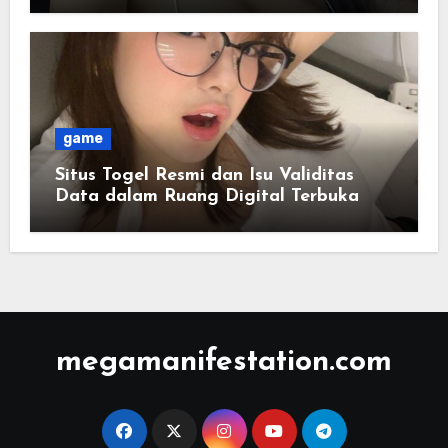
game
Situs Togel Resmi dan Isu Validitas
Data dalam Ruang Digital Terbuka
megamanifestation.com