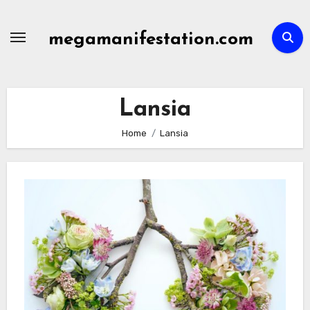
Skip
to
megamanifestation.com
content
Lansia
Home
Lansia