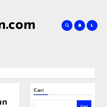
n.com
Cari
an
Cari