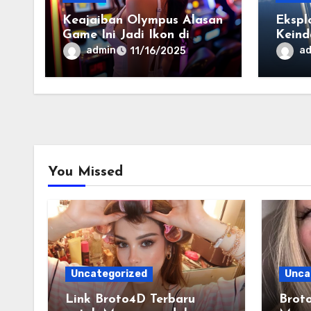
Keajaiban Olympus Alasan
Ekspl
Game Ini Jadi Ikon di
Keind
Dunia Modern
Yuka
admin
a
11/16/2025
You Missed
Uncategorized
Unca
Link Broto4D Terbaru
Brot