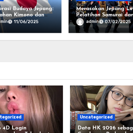
orasi Budaya Jepang:
Merasakan Jepang Le
ahan Kimono dan
Pelatihan Samurai da
ta
Ninja: Edukasi Buday
dmin
admin
11/06/2025
07/02/2025
yang Unik untuk
Wisatawan
tegorized
Uncategorized
o 4D Login
Data HK 2026 sebag