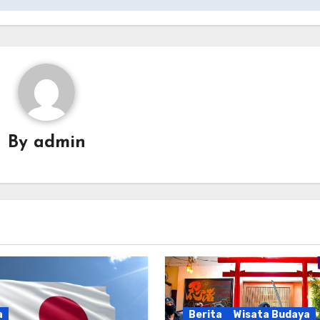
By
admin
a
Berita
Wisata Budaya