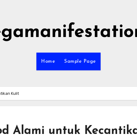
gamanifestatio
Home
Sample Page
ikan Kulit
od Alami untuk Kecantik