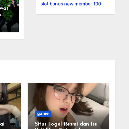
slot bonus new member 100
wat
n
a
game
ai
Situs Togel Resmi dan Isu