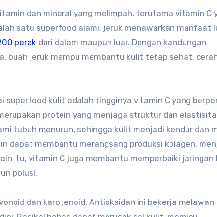
salah satu superfood alami, jeruk menawarkan manfaat l
 200 perak
dari dalam maupun luar. Dengan kandungan
nya, buah jeruk mampu membantu kulit tetap sehat, cerah
i superfood kulit adalah tingginya vitamin C yang berpe
rupakan protein yang menjaga struktur dan elastisitas
lami tubuh menurun, sehingga kulit menjadi kendur dan 
rutin dapat membantu merangsang produksi kolagen, men
ain itu, vitamin C juga membantu memperbaiki jaringan k
un polusi.
vonoid dan karotenoid. Antioksidan ini bekerja melawan 
ni. Radikal bebas dapat merusak sel kulit, memicu