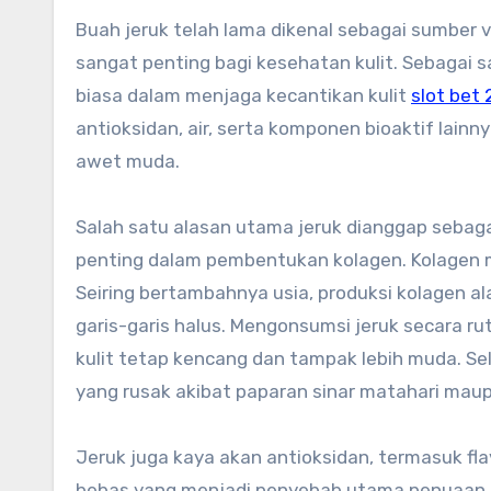
Buah jeruk telah lama dikenal sebagai sumber vitamin dan mineral yang melimpah, terutama vitamin C yang
sangat penting bagi kesehatan kulit. Sebagai 
biasa dalam menjaga kecantikan kulit
slot bet
antioksidan, air, serta komponen bioaktif lain
awet muda.
Salah satu alasan utama jeruk dianggap sebaga
penting dalam pembentukan kolagen. Kolagen me
Seiring bertambahnya usia, produksi kolagen a
garis-garis halus. Mengonsumsi jeruk secara 
kulit tetap kencang dan tampak lebih muda. Sel
yang rusak akibat paparan sinar matahari maup
Jeruk juga kaya akan antioksidan, termasuk fla
bebas yang menjadi penyebab utama penuaan di