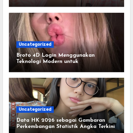
Tanpa Kendala
Uncategorized
Broto 4D Login Menggunakan
Teknologi Modern untuk
Mempermudah Proses Akses Akun
Uncategorized
Data HK 2026 sebagai Gambaran
Perkembangan Statistik Angka Terkini