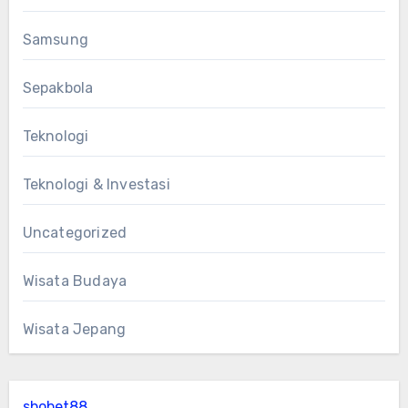
Samsung
Sepakbola
Teknologi
Teknologi & Investasi
Uncategorized
Wisata Budaya
Wisata Jepang
sbobet88