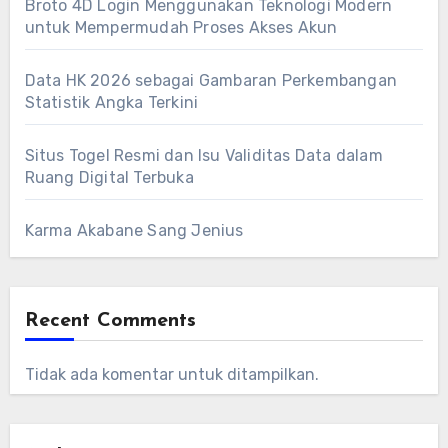
Broto 4D Login Menggunakan Teknologi Modern
untuk Mempermudah Proses Akses Akun
Data HK 2026 sebagai Gambaran Perkembangan
Statistik Angka Terkini
Situs Togel Resmi dan Isu Validitas Data dalam
Ruang Digital Terbuka
Karma Akabane Sang Jenius
Recent Comments
Tidak ada komentar untuk ditampilkan.