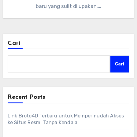
baru yang sulit dilupakan.…
Cari
Cari
Recent Posts
Link Broto4D Terbaru untuk Mempermudah Akses
ke Situs Resmi Tanpa Kendala