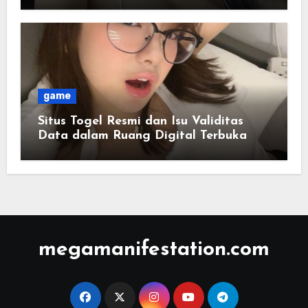
game
Situs Togel Resmi dan Isu Validitas
Data dalam Ruang Digital Terbuka
megamanifestation.com