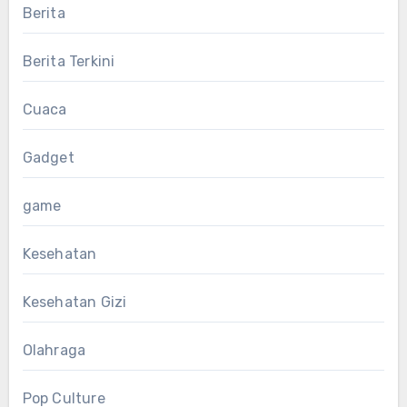
Berita
Berita Terkini
Cuaca
Gadget
game
Kesehatan
Kesehatan Gizi
Olahraga
Pop Culture