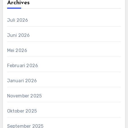
Archives
Juli 2026
Juni 2026
Mei 2026
Februari 2026
Januari 2026
November 2025
Oktober 2025
September 2025