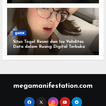
game
Situs Togel Resmi dan Isu Validitas
Data dalam Ruang Digital Terbuka
megamanifestation.com