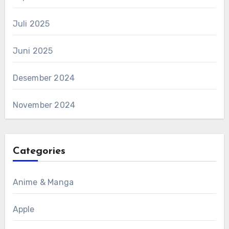
Juli 2025
Juni 2025
Desember 2024
November 2024
Categories
Anime & Manga
Apple