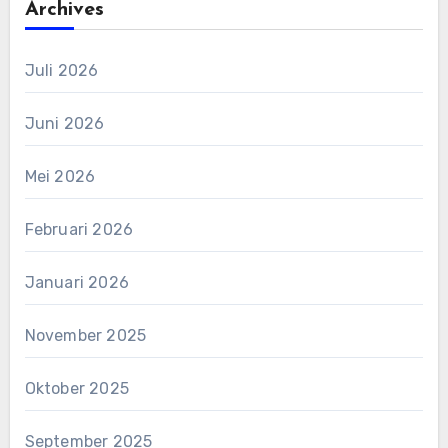
Archives
Juli 2026
Juni 2026
Mei 2026
Februari 2026
Januari 2026
November 2025
Oktober 2025
September 2025