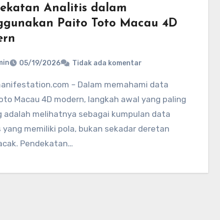
ekatan Analitis dalam
gunakan Paito Toto Macau 4D
ern
min
05/19/2026
Tidak ada komentar
Toto Macau 4D modern, langkah awal yang paling
g adalah melihatnya sebagai kumpulan data
s yang memiliki pola, bukan sekadar deretan
acak. Pendekatan…