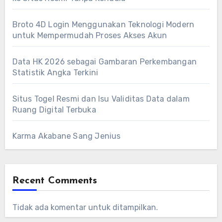
Broto 4D Login Menggunakan Teknologi Modern
untuk Mempermudah Proses Akses Akun
Data HK 2026 sebagai Gambaran Perkembangan
Statistik Angka Terkini
Situs Togel Resmi dan Isu Validitas Data dalam
Ruang Digital Terbuka
Karma Akabane Sang Jenius
Recent Comments
Tidak ada komentar untuk ditampilkan.