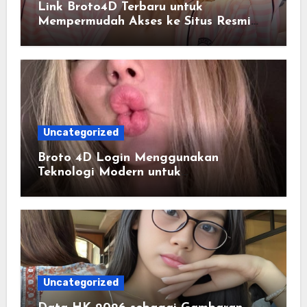
Link Broto4D Terbaru untuk
Mempermudah Akses ke Situs Resmi
Tanpa Kendala
Uncategorized
Broto 4D Login Menggunakan
Teknologi Modern untuk
Mempermudah Proses Akses Akun
Uncategorized