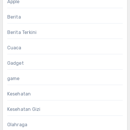
Apple
Berita
Berita Terkini
Cuaca
Gadget
game
Kesehatan
Kesehatan Gizi
Olahraga