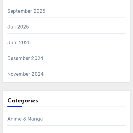
September 2025
Juli 2025
Juni 2025
Desember 2024
November 2024
Categories
Anime & Manga