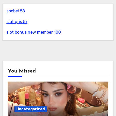
sbobet88
slot qris 5k
slot bonus new member 100
You Missed
Uncategorized