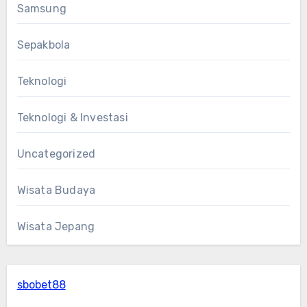
Samsung
Sepakbola
Teknologi
Teknologi & Investasi
Uncategorized
Wisata Budaya
Wisata Jepang
sbobet88