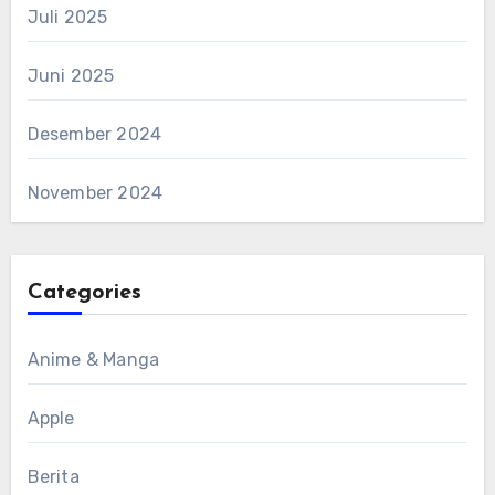
Juli 2025
Juni 2025
Desember 2024
November 2024
Categories
Anime & Manga
Apple
Berita