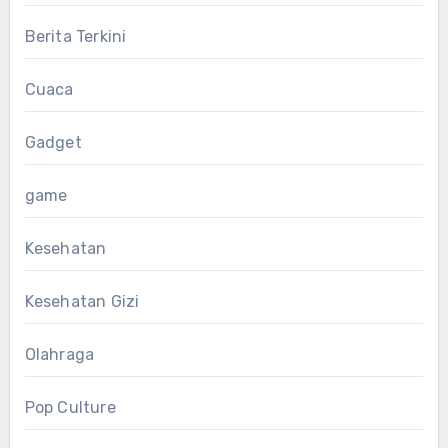
Berita Terkini
Cuaca
Gadget
game
Kesehatan
Kesehatan Gizi
Olahraga
Pop Culture