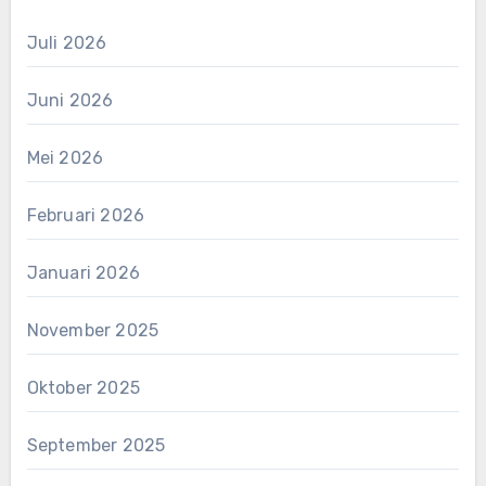
Juli 2026
Juni 2026
Mei 2026
Februari 2026
Januari 2026
November 2025
Oktober 2025
September 2025